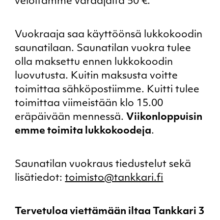
veloitamme varaajalta 50 €.
Vuokraaja saa käyttöönsä lukkokoodin
saunatilaan. Saunatilan vuokra tulee
olla maksettu ennen lukkokoodin
luovutusta. Kuitin maksusta voitte
toimittaa sähköpostiimme. Kuitti tulee
toimittaa viimeistään klo 15.00
eräpäivään mennessä.
Viikonloppuisin
emme toimita lukkokoodeja
.
Saunatilan vuokraus tiedustelut sekä
lisätiedot:
toimisto@tankkari.fi
Tervetuloa viettämään iltaa Tankkari 3