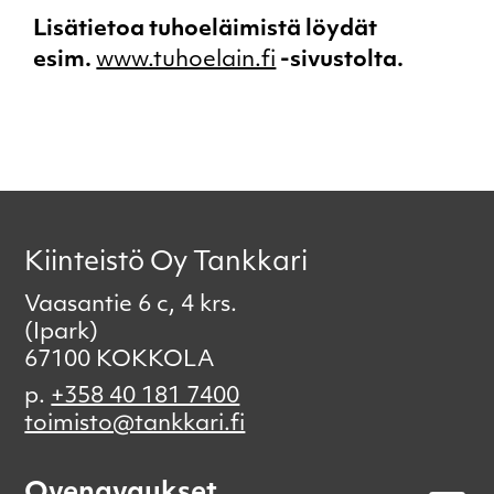
Lisätietoa tuhoeläimistä löydät
esim.
www.tuhoelain.fi
-sivustolta.
Kiinteistö Oy Tankkari
Vaasantie 6 c, 4 krs.
(Ipark)
67100 KOKKOLA
p.
+358 40 181 7400
toimisto@tankkari.fi
Ovenavaukset