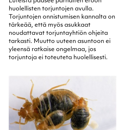
Luteista pääsee parhaiten eroon
huolellisten torjuntojen avulla.
Torjuntojen onnistumisen kannalta on
tärkeää, että myös asukkaat
noudattavat torjuntayhtiön ohjeita
tarkasti. Muutto uuteen asuntoon ei
yleensä ratkaise ongelmaa, jos
torjuntoja ei toteuteta huolellisesti.