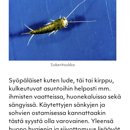
Sokeritoukka
Syöpäläiset kuten lude, täi tai kirppu,
kulkeutuvat asuntoihin helposti mm.
ihmisten vaatteissa, huonekaluissa sekä
sängyissä. Käytettyjen sänkyjen ja
sohvien ostamisessa kannattaakin
tästä syystä olla varovainen. Yleensä
huono hygienia ja siivottomuus lisäävät