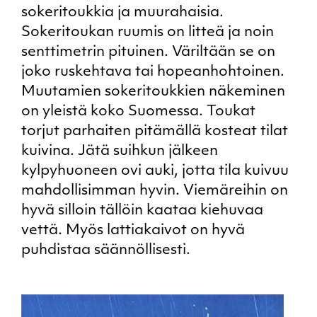
sokeritoukkia ja muurahaisia.
Sokeritoukan ruumis on litteä ja noin
senttimetrin pituinen. Väriltään se on
joko ruskehtava tai hopeanhohtoinen.
Muutamien sokeritoukkien näkeminen
on yleistä koko Suomessa. Toukat
torjut parhaiten pitämällä kosteat tilat
kuivina. Jätä suihkun jälkeen
kylpyhuoneen ovi auki, jotta tila kuivuu
mahdollisimman hyvin. Viemäreihin on
hyvä silloin tällöin kaataa kiehuvaa
vettä. Myös lattiakaivot on hyvä
puhdistaa säännöllisesti.