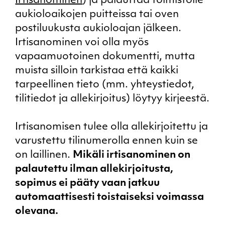
Irtisanominen
) ja palauttaa toimistolle
aukioloaikojen puitteissa tai oven
postiluukusta aukioloajan jälkeen.
Irtisanominen voi olla myös
vapaamuotoinen dokumentti, mutta
muista silloin tarkistaa että kaikki
tarpeellinen tieto (mm. yhteystiedot,
tilitiedot ja allekirjoitus) löytyy kirjeestä.
Irtisanomisen tulee olla allekirjoitettu ja
varustettu tilinumerolla ennen kuin se
on laillinen.
Mikäli irtisanominen on
palautettu ilman allekirjoitusta,
sopimus ei pääty vaan jatkuu
automaattisesti toistaiseksi voimassa
olevana.