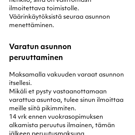
henkilö, siitä on välittömästi
ilmoitettava toimistolle.
Väärinkäytöksistä seuraa asunnon
menettäminen.
Varatun asunnon
peruuttaminen
Maksamalla vakuuden varaat asunnon
itsellesi.
Mikäli et pysty vastaanottamaan
varattua asuntoa, tulee sinun ilmoittaa
meille siitä pikimmiten.
14 vrk ennen vuokrasopimuksen
alkamista peruutus ilmainen, tämän
jälkeen peruutusmaksuna